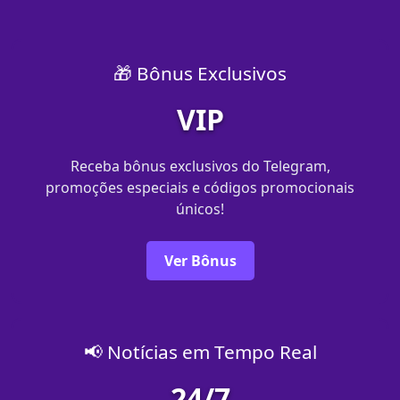
🎁 Bônus Exclusivos
VIP
Receba bônus exclusivos do Telegram,
promoções especiais e códigos promocionais
únicos!
Ver Bônus
📢 Notícias em Tempo Real
24/7