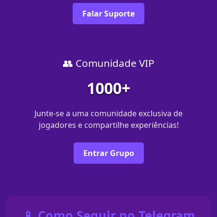
Falar Suporte
👥 Comunidade VIP
1000+
Junte-se a uma comunidade exclusiva de
jogadores e compartilhe experiências!
Entrar Grupo
📱 Como Seguir no Telegram