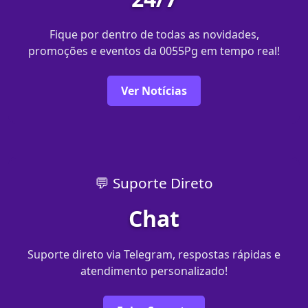
Fique por dentro de todas as novidades,
promoções e eventos da 0055Pg em tempo real!
Ver Notícias
💬 Suporte Direto
Chat
Suporte direto via Telegram, respostas rápidas e
atendimento personalizado!