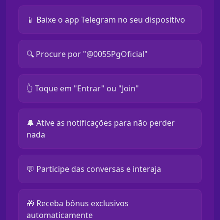
📱 Baixe o app Telegram no seu dispositivo
🔍 Procure por "@0055PgOficial"
👆 Toque em "Entrar" ou "Join"
🔔 Ative as notificações para não perder
nada
💬 Participe das conversas e interaja
🎁 Receba bônus exclusivos
automaticamente