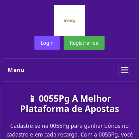
Login
Registrar-se
Menu
📱 0055Pg A Melhor
Plataforma de Apostas
Cadastre-se na 0055Pg para ganhar bônus no
cadastro e em cada recarga. Com a 0055Pg, você