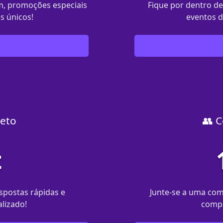
m, promoções especiais
Fique por dentro d
s únicos!
eventos d
reto
👥 
t
espostas rápidas e
Junte-se a uma com
lizado!
compa