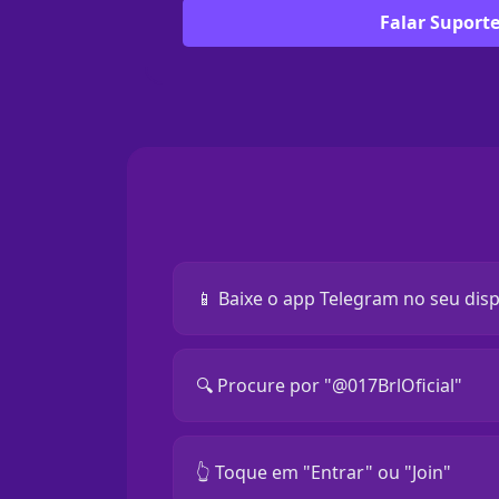
Falar Suport
📱 Baixe o app Telegram no seu disp
🔍 Procure por "@017BrlOficial"
👆 Toque em "Entrar" ou "Join"