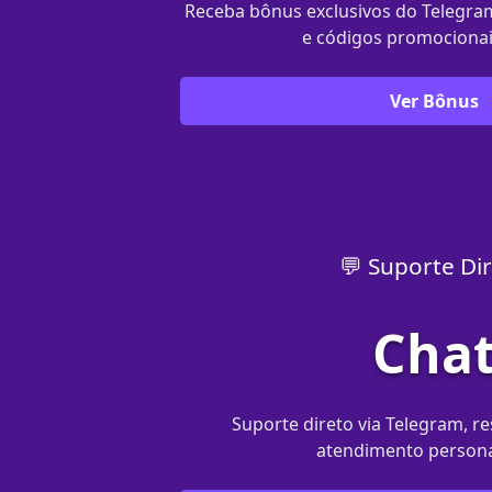
Receba bônus exclusivos do Telegra
e códigos promocionai
Ver Bônus
💬 Suporte Di
Cha
Suporte direto via Telegram, r
atendimento persona