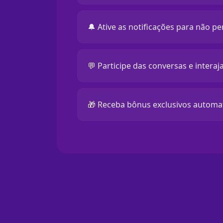
🔔 Ative as notificações para não p
💬 Participe das conversas e interaj
🎁 Receba bônus exclusivos autom