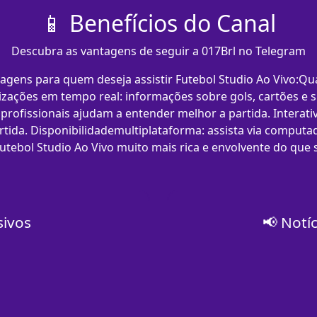
📱 Benefícios do Canal
Descubra as vantagens de seguir a 017Brl no Telegram
agens para quem deseja assistir Futebol Studio Ao Vivo:Qu
zações em tempo real: informações sobre gols, cartões e 
 profissionais ajudam a entender melhor a partida. Interat
tida. Disponibilidademultiplataforma: assista via computa
Futebol Studio Ao Vivo muito mais rica e envolvente do que 
sivos
📢 Notí