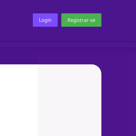
Login
Registrar-se