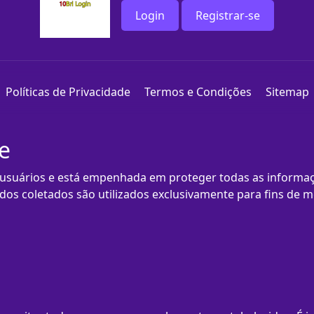
Login
Registrar-se
Políticas de Privacidade
Termos e Condições
Sitemap
de
us usuários e está empenhada em proteger todas as informa
os coletados são utilizados exclusivamente para fins de m