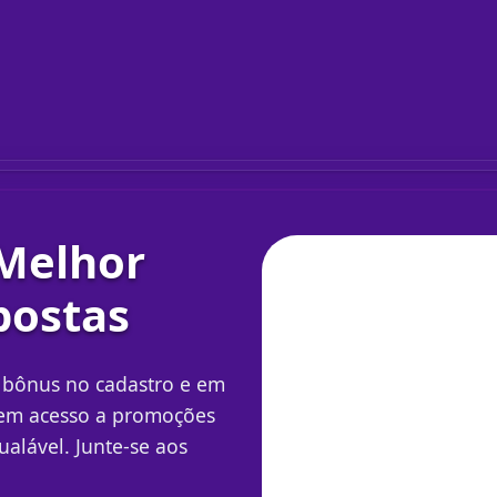
 Melhor
postas
r bônus no cadastro e em
 tem acesso a promoções
ualável. Junte-se aos