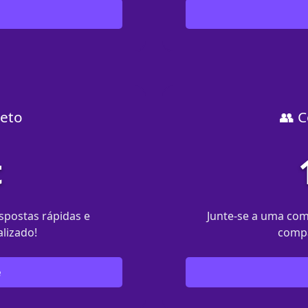
reto
👥 
t
espostas rápidas e
Junte-se a uma com
lizado!
compa
e