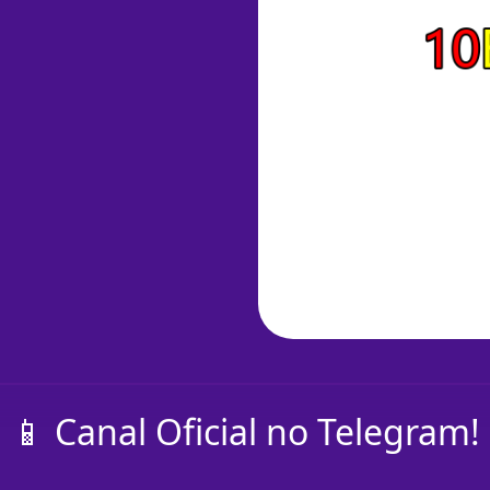
📱 Canal Oficial no Telegram!