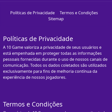
Políticas de Privacidade
Termos e Condições
Sitemap
Políticas de Privacidade
A 10 Game valoriza a privacidade de seus usuários e
está empenhada em proteger todas as informações
pessoais fornecidas durante o uso de nossos canais de
comunicação. Todos os dados coletados são utilizados
exclusivamente para fins de melhoria contínua da
experiência de nossos jogadores.
Termos e Condições