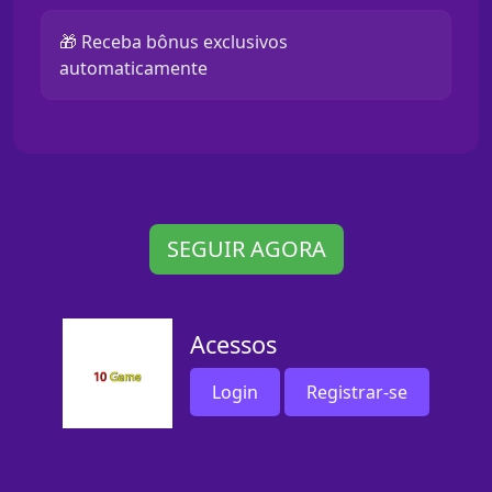
🎁 Receba bônus exclusivos
automaticamente
SEGUIR AGORA
Acessos
Login
Registrar-se