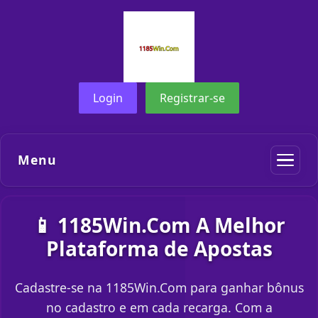
Login
Registrar-se
Menu
📱 1185Win.Com A Melhor
Plataforma de Apostas
Cadastre-se na 1185Win.Com para ganhar bônus
no cadastro e em cada recarga. Com a