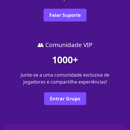
Falar Suporte
👥 Comunidade VIP
1000+
Junte-se a uma comunidade exclusiva de
jogadores e compartilhe experiências!
Entrar Grupo