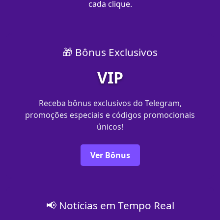
cada clique.
🎁 Bônus Exclusivos
VIP
Receba bônus exclusivos do Telegram,
promoções especiais e códigos promocionais
únicos!
Ver Bônus
📢 Notícias em Tempo Real