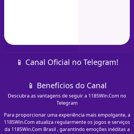
📱 Canal Oficial no Telegram!
📱 Benefícios do Canal
Descubra as vantagens de seguir a 1185Win.Com no
Telegram
Para proporcionar uma experiência mais empolgante, a
1185Win.Com atualiza regularmente os jogos e serviços
da 1185Win.Com Brasil , garantindo emoções inéditas a