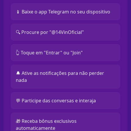
📱 Baixe o app Telegram no seu dispositivo
🔍 Procure por "@14VinOficial"
👆 Toque em "Entrar" ou "Join"
🔔 Ative as notificações para não perder
nada
💬 Participe das conversas e interaja
🎁 Receba bônus exclusivos
automaticamente