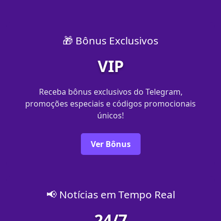
🎁 Bônus Exclusivos
VIP
Receba bônus exclusivos do Telegram,
promoções especiais e códigos promocionais
únicos!
Ver Bônus
📢 Notícias em Tempo Real
24/7