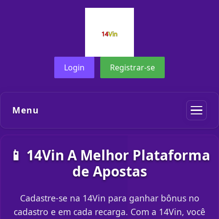
Login
Registrar-se
Menu
📱 14Vin A Melhor Plataforma
de Apostas
Cadastre-se na 14Vin para ganhar bônus no
cadastro e em cada recarga. Com a 14Vin, você