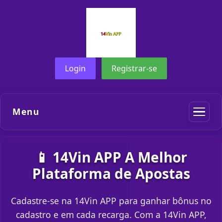
Login
Registrar-se
Menu
📱 14Vin APP A Melhor
Plataforma de Apostas
Cadastre-se na 14Vin APP para ganhar bônus no
cadastro e em cada recarga. Com a 14Vin APP,