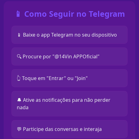
📱 Como Seguir no Telegram
📱 Baixe o app Telegram no seu dispositivo
🔍 Procure por "@14Vin APPOficial"
👆 Toque em "Entrar" ou "Join"
🔔 Ative as notificações para não perder
nada
💬 Participe das conversas e interaja