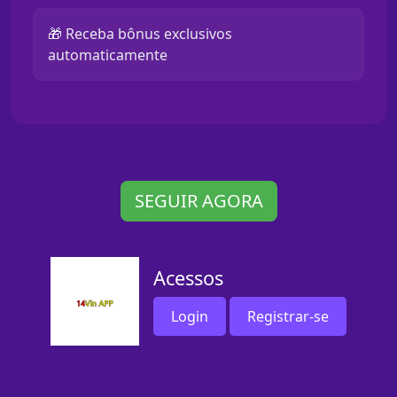
🎁 Receba bônus exclusivos
automaticamente
SEGUIR AGORA
Acessos
Login
Registrar-se