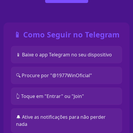
📱 Como Seguir no Telegram
📱 Baixe o app Telegram no seu dispositivo
🔍 Procure por "@1977WinOficial"
👆 Toque em "Entrar" ou "Join"
🔔 Ative as notificações para não perder
nada