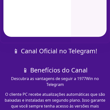
📱 Canal Oficial no Telegram!
📱 Benefícios do Canal
Descubra as vantagens de seguir a 1977Win no
Telegram
O cliente PC recebe atualizações automáticas que são
baixadas e instaladas em segundo plano. Isso garante
que você sempre tenha acesso às versões mais