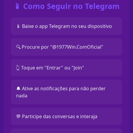
📱 Como Seguir no Telegram
📱 Baixe o app Telegram no seu dispositivo
🔍 Procure por "@1977Win.ComOficial"
👆 Toque em "Entrar" ou "Join"
🔔 Ative as notificações para não perder
nada
💬 Participe das conversas e interaja