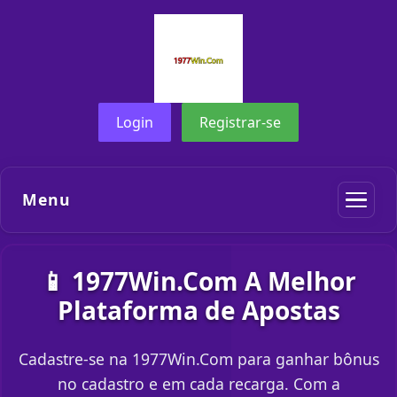
Login
Registrar-se
Menu
📱 1977Win.Com A Melhor
Plataforma de Apostas
Cadastre-se na 1977Win.Com para ganhar bônus
no cadastro e em cada recarga. Com a