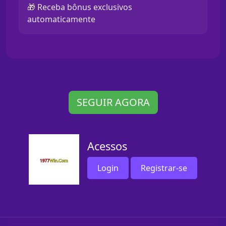
🎁 Receba bônus exclusivos
automaticamente
SEGUIR AGORA
Acessos
Login
Registrar-se