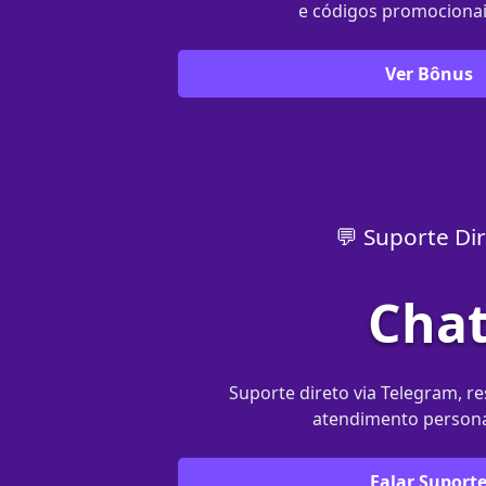
e códigos promocionai
Ver Bônus
💬 Suporte Di
Cha
Suporte direto via Telegram, r
atendimento persona
Falar Suport