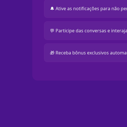
🔔 Ative as notificações para não p
💬 Participe das conversas e interaj
🎁 Receba bônus exclusivos autom