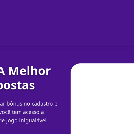
 A Melhor
postas
ar bônus no cadastro e
você tem acesso a
e jogo inigualável.