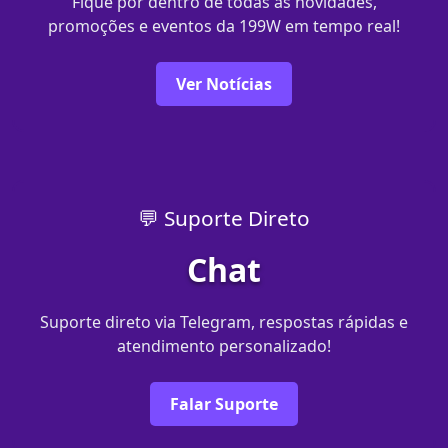
Fique por dentro de todas as novidades,
promoções e eventos da 199W em tempo real!
Ver Notícias
💬 Suporte Direto
Chat
Suporte direto via Telegram, respostas rápidas e
atendimento personalizado!
Falar Suporte