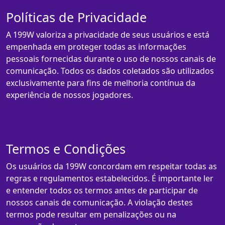
Políticas de Privacidade
A 199W valoriza a privacidade de seus usuários e está
empenhada em proteger todas as informações
pessoais fornecidas durante o uso de nossos canais de
comunicação. Todos os dados coletados são utilizados
exclusivamente para fins de melhoria contínua da
experiência de nossos jogadores.
Termos e Condições
Os usuários da 199W concordam em respeitar todas as
regras e regulamentos estabelecidos. É importante ler
e entender todos os termos antes de participar de
nossos canais de comunicação. A violação destes
termos pode resultar em penalizações ou na