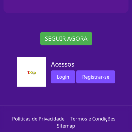
SEGUIR AGORA
Acessos
Login
Registrar-se
Políticas de Privacidade
Termos e Condições
Sitemap