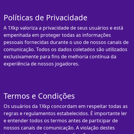
Políticas de Privacidade
A 1Xkp valoriza a privacidade de seus usuários e está
empenhada em proteger todas as informações
pessoais fornecidas durante o uso de nossos canais de
comunicação. Todos os dados coletados são utilizados
exclusivamente para fins de melhoria contínua da
experiência de nossos jogadores.
Termos e Condições
Os usuários da 1Xkp concordam em respeitar todas as
regras e regulamentos estabelecidos. É importante ler
e entender todos os termos antes de participar de
nossos canais de comunicação. A violação destes