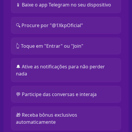
📱 Baixe o app Telegram no seu dispositivo
🔍 Procure por "@1XkpOficial"
👆 Toque em "Entrar" ou "Join"
🔔 Ative as notificações para não perder
nada
💬 Participe das conversas e interaja
🎁 Receba bônus exclusivos
automaticamente