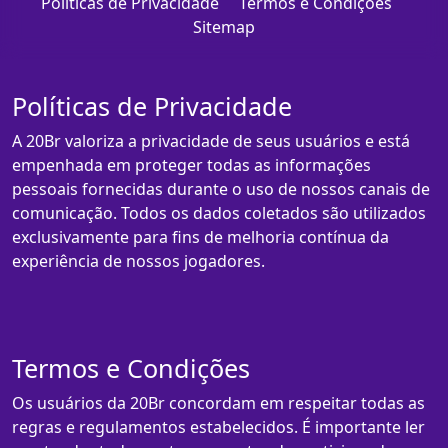
Políticas de Privacidade
Termos e Condições
Sitemap
Políticas de Privacidade
A 20Br valoriza a privacidade de seus usuários e está
empenhada em proteger todas as informações
pessoais fornecidas durante o uso de nossos canais de
comunicação. Todos os dados coletados são utilizados
exclusivamente para fins de melhoria contínua da
experiência de nossos jogadores.
Termos e Condições
Os usuários da 20Br concordam em respeitar todas as
regras e regulamentos estabelecidos. É importante ler