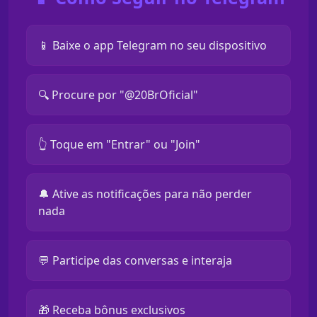
📱 Baixe o app Telegram no seu dispositivo
🔍 Procure por "@20BrOficial"
👆 Toque em "Entrar" ou "Join"
🔔 Ative as notificações para não perder
nada
💬 Participe das conversas e interaja
🎁 Receba bônus exclusivos