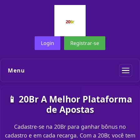
Login
Registrar-se
Menu
📱 20Br A Melhor Plataforma
de Apostas
Cadastre-se na 20Br para ganhar bônus no
cadastro e em cada recarga. Com a 20Br, você tem