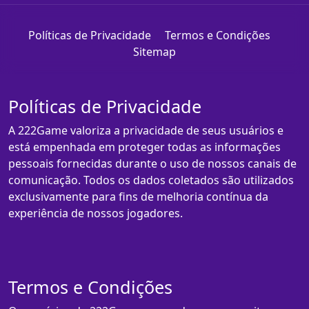
Políticas de Privacidade
Termos e Condições
Sitemap
Políticas de Privacidade
A 222Game valoriza a privacidade de seus usuários e
está empenhada em proteger todas as informações
pessoais fornecidas durante o uso de nossos canais de
comunicação. Todos os dados coletados são utilizados
exclusivamente para fins de melhoria contínua da
experiência de nossos jogadores.
Termos e Condições