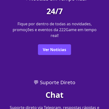
24/7
Fique por dentro de todas as novidades,
promoções e eventos da 222Game em tempo
real!
Ver Notícias
💬 Suporte Direto
Chat
Suporte direto via Telegram, respostas rápidas e