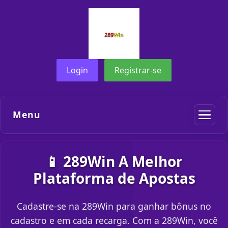
Login
Registrar-se
Menu
📱 289Win A Melhor
Plataforma de Apostas
Cadastre-se na 289Win para ganhar bônus no
cadastro e em cada recarga. Com a 289Win, você