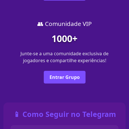
👥 Comunidade VIP
1000+
Junte-se a uma comunidade exclusiva de
jogadores e compartilhe experiências!
Entrar Grupo
📱 Como Seguir no Telegram