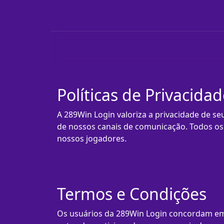
Políticas de Privacida
A 289Win Login valoriza a privacidade de s
de nossos canais de comunicação. Todos os 
nossos jogadores.
Termos e Condições
Os usuários da 289Win Login concordam em r