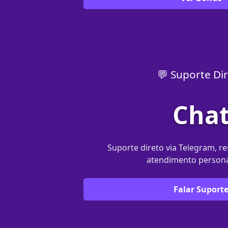
💬 Suporte Di
Cha
Suporte direto via Telegram, r
atendimento persona
Falar Suport