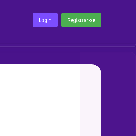
Login
Registrar-se