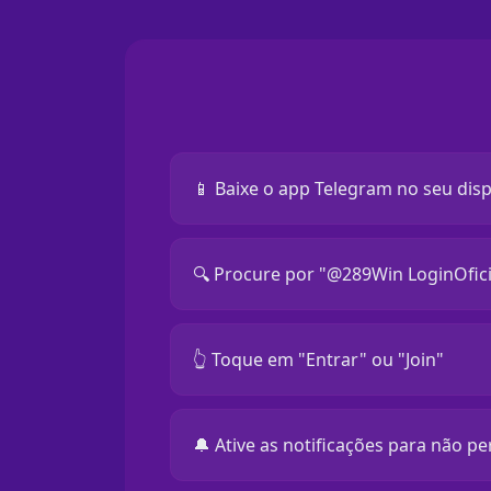
📱 Baixe o app Telegram no seu disp
🔍 Procure por "@289Win LoginOfici
👆 Toque em "Entrar" ou "Join"
🔔 Ative as notificações para não p