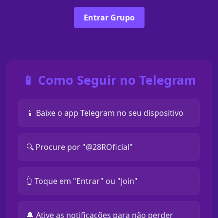
Entrar Grupo
📱 Como Seguir no Telegram
📱 Baixe o app Telegram no seu dispositivo
🔍 Procure por "@28ROficial"
👆 Toque em "Entrar" ou "Join"
🔔 Ative as notificações para não perder