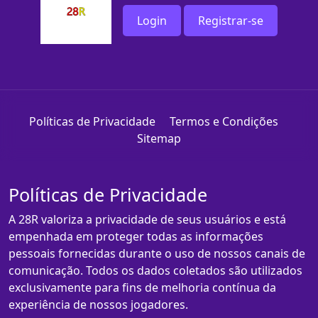
Login
Registrar-se
Políticas de Privacidade
Termos e Condições
Sitemap
Políticas de Privacidade
A 28R valoriza a privacidade de seus usuários e está
empenhada em proteger todas as informações
pessoais fornecidas durante o uso de nossos canais de
comunicação. Todos os dados coletados são utilizados
exclusivamente para fins de melhoria contínua da
experiência de nossos jogadores.