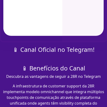
📱 Canal Oficial no Telegram!
📱 Benefícios do Canal
Descubra as vantagens de seguir a 28R no Telegram
A infraestrutura de customer support da 28R
implementa modelo omnichannel que integra múltiplos
touchpoints de comunicação através de plataforma
unificada onde agents têm visibility completa do