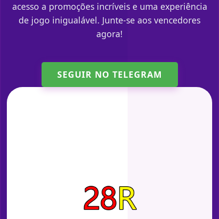
acesso a promoções incríveis e uma experiência
de jogo inigualável. Junte-se aos vencedores
agora!
SEGUIR NO TELEGRAM