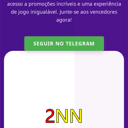
acesso a promoções incríveis e uma experiência
de jogo inigualável. Junte-se aos vencedores
agora!
SEGUIR NO TELEGRAM