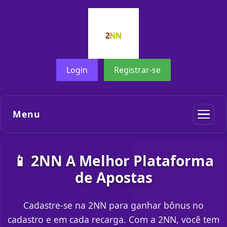
Login
Registrar-se
Menu
📱 2NN A Melhor Plataforma
de Apostas
Cadastre-se na 2NN para ganhar bônus no
cadastro e em cada recarga. Com a 2NN, você tem