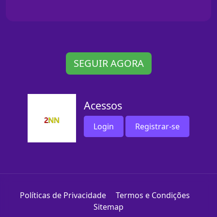
SEGUIR AGORA
Acessos
Login
Registrar-se
Políticas de Privacidade
Termos e Condições
Sitemap