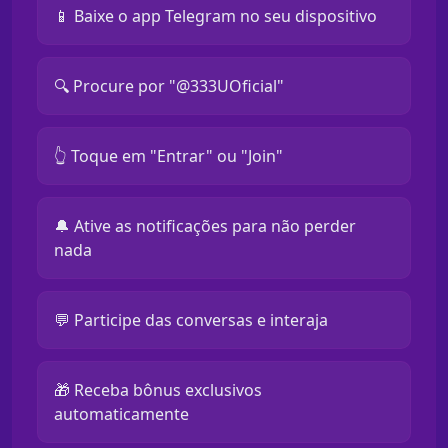
📱 Baixe o app Telegram no seu dispositivo
🔍 Procure por "@333UOficial"
👆 Toque em "Entrar" ou "Join"
🔔 Ative as notificações para não perder
nada
💬 Participe das conversas e interaja
🎁 Receba bônus exclusivos
automaticamente