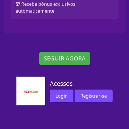
🎁 Receba bônus exclusivos
automaticamente
SEGUIR AGORA
Acessos
Login
Registrar-se