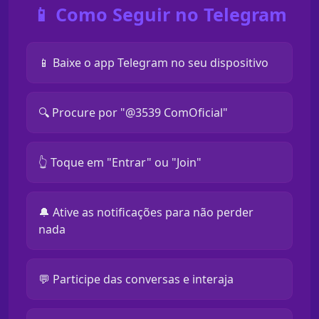
📱 Como Seguir no Telegram
📱 Baixe o app Telegram no seu dispositivo
🔍 Procure por "@3539 ComOficial"
👆 Toque em "Entrar" ou "Join"
🔔 Ative as notificações para não perder
nada
💬 Participe das conversas e interaja