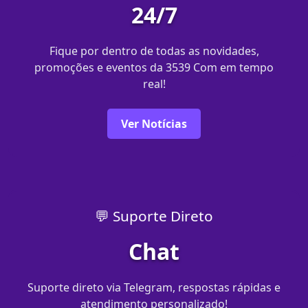
24/7
Fique por dentro de todas as novidades,
promoções e eventos da 3539 Com em tempo
real!
Ver Notícias
💬 Suporte Direto
Chat
Suporte direto via Telegram, respostas rápidas e
atendimento personalizado!