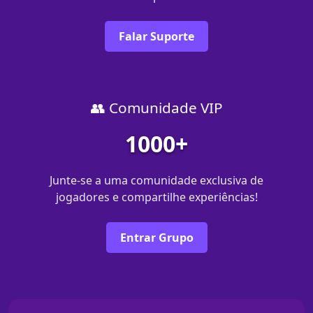
Falar Suporte
👥 Comunidade VIP
1000+
Junte-se a uma comunidade exclusiva de
jogadores e compartilhe experiências!
Entrar Grupo