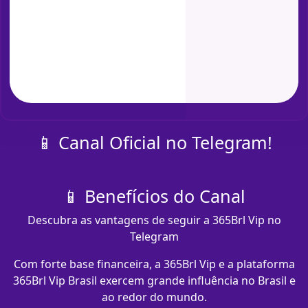
📱 Canal Oficial no Telegram!
📱 Benefícios do Canal
Descubra as vantagens de seguir a 365Brl Vip no
Telegram
Com forte base financeira, a 365Brl Vip e a plataforma
365Brl Vip Brasil exercem grande influência no Brasil e
ao redor do mundo.