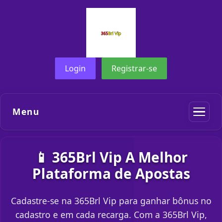
Login
Registrar-se
Menu
📱 365Brl Vip A Melhor
Plataforma de Apostas
Cadastre-se na 365Brl Vip para ganhar bônus no
cadastro e em cada recarga. Com a 365Brl Vip,