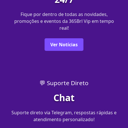
Fique por dentro de todas as novidades,
promoções e eventos da 365Brl Vip em tempo
real!
Ver Notícias
💬 Suporte Direto
Chat
Suporte direto via Telegram, respostas rápidas e
atendimento personalizado!