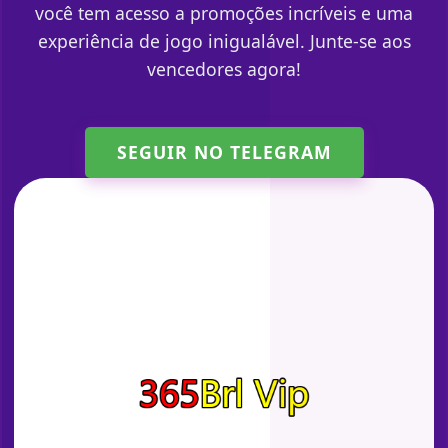
você tem acesso a promoções incríveis e uma
experiência de jogo inigualável. Junte-se aos
vencedores agora!
SEGUIR NO TELEGRAM