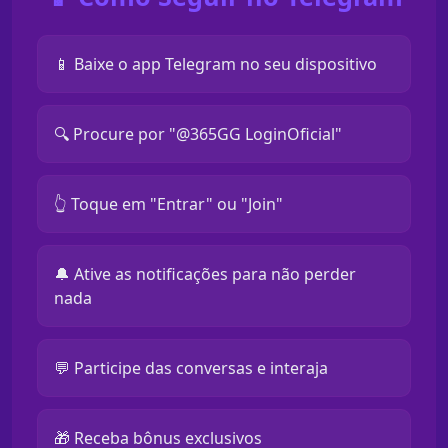
📱 Baixe o app Telegram no seu dispositivo
🔍 Procure por "@365GG LoginOficial"
👆 Toque em "Entrar" ou "Join"
🔔 Ative as notificações para não perder
nada
💬 Participe das conversas e interaja
🎁 Receba bônus exclusivos