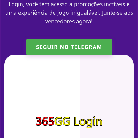
Login, você tem acesso a promoções incríveis e
uma experiência de jogo inigualável. Junte-se aos
vencedores agora!
SEGUIR NO TELEGRAM