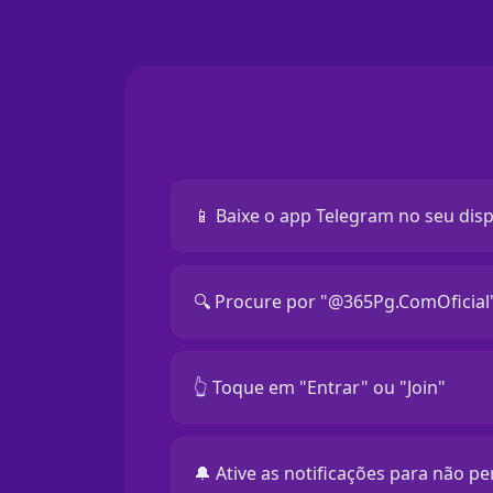
📱 Baixe o app Telegram no seu disp
🔍 Procure por "@365Pg.ComOficial
👆 Toque em "Entrar" ou "Join"
🔔 Ative as notificações para não p