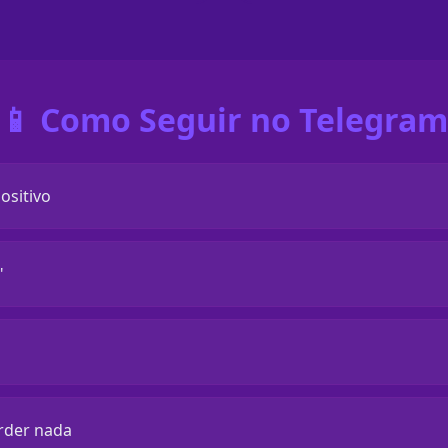
📱 Como Seguir no Telegram
ositivo
"
erder nada