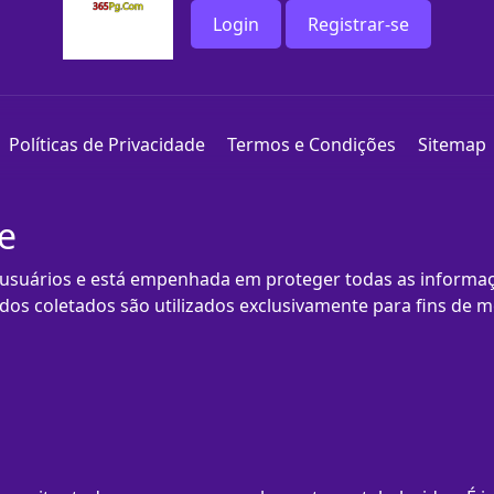
Login
Registrar-se
Políticas de Privacidade
Termos e Condições
Sitemap
de
s usuários e está empenhada em proteger todas as informaç
os coletados são utilizados exclusivamente para fins de m