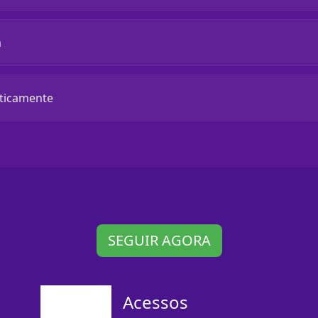
a
aticamente
SEGUIR AGORA
Acessos