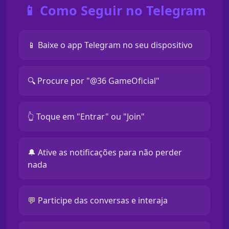
📱 Como Seguir no Telegram
📱 Baixe o app Telegram no seu dispositivo
🔍 Procure por "@36 GameOficial"
👆 Toque em "Entrar" ou "Join"
🔔 Ative as notificações para não perder
nada
💬 Participe das conversas e interaja