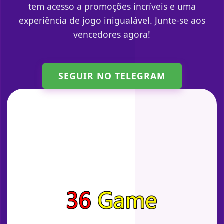
tem acesso a promoções incríveis e uma
experiência de jogo inigualável. Junte-se aos
vencedores agora!
SEGUIR NO TELEGRAM