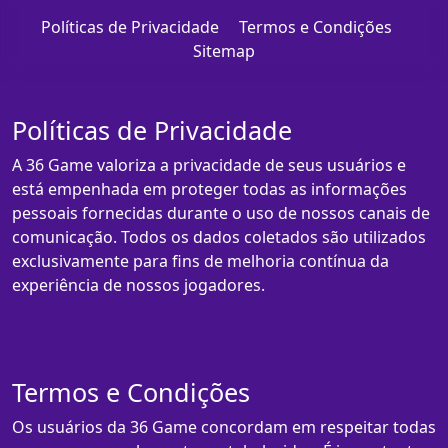
Políticas de Privacidade
Termos e Condições
Sitemap
Políticas de Privacidade
A 36 Game valoriza a privacidade de seus usuários e
está empenhada em proteger todas as informações
pessoais fornecidas durante o uso de nossos canais de
comunicação. Todos os dados coletados são utilizados
exclusivamente para fins de melhoria contínua da
experiência de nossos jogadores.
Termos e Condições
Os usuários da 36 Game concordam em respeitar todas