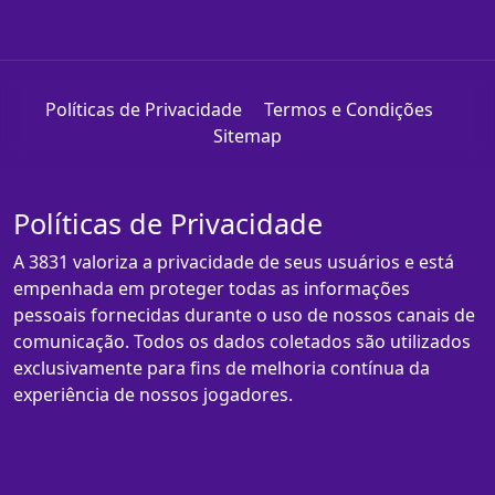
Políticas de Privacidade
Termos e Condições
Sitemap
Políticas de Privacidade
A 3831 valoriza a privacidade de seus usuários e está
empenhada em proteger todas as informações
pessoais fornecidas durante o uso de nossos canais de
comunicação. Todos os dados coletados são utilizados
exclusivamente para fins de melhoria contínua da
experiência de nossos jogadores.