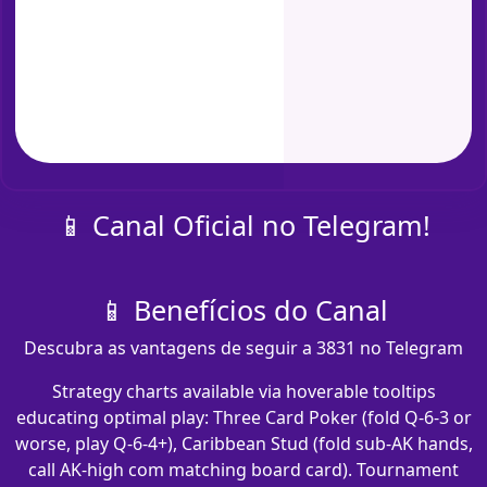
📱 Canal Oficial no Telegram!
📱 Benefícios do Canal
Descubra as vantagens de seguir a 3831 no Telegram
Strategy charts available via hoverable tooltips
educating optimal play: Three Card Poker (fold Q-6-3 or
worse, play Q-6-4+), Caribbean Stud (fold sub-AK hands,
call AK-high com matching board card). Tournament