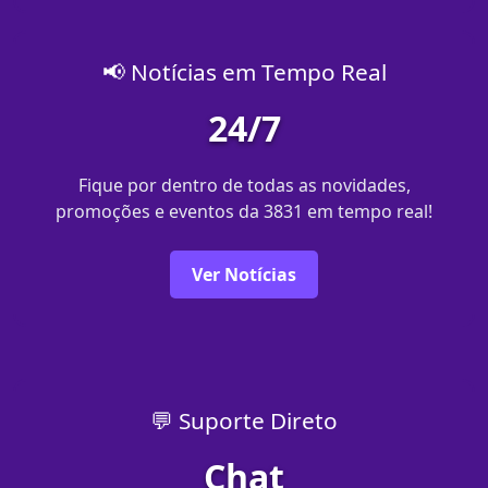
📢 Notícias em Tempo Real
24/7
Fique por dentro de todas as novidades,
promoções e eventos da 3831 em tempo real!
Ver Notícias
💬 Suporte Direto
Chat