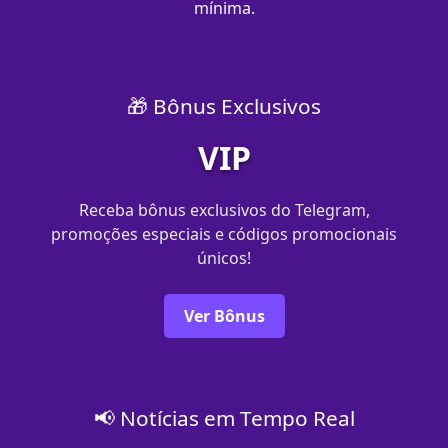
mínima.
🎁 Bônus Exclusivos
VIP
Receba bônus exclusivos do Telegram,
promoções especiais e códigos promocionais
únicos!
Ver Bônus
📢 Notícias em Tempo Real