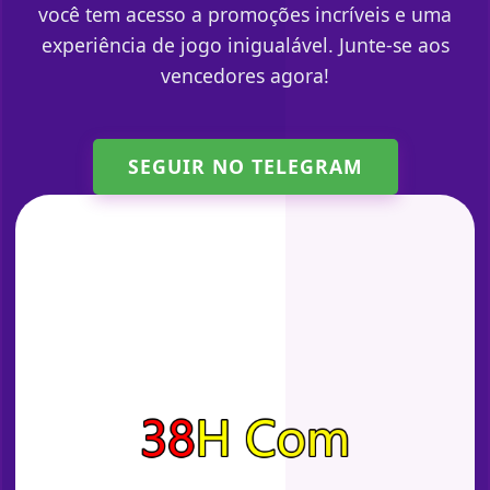
você tem acesso a promoções incríveis e uma
experiência de jogo inigualável. Junte-se aos
vencedores agora!
SEGUIR NO TELEGRAM