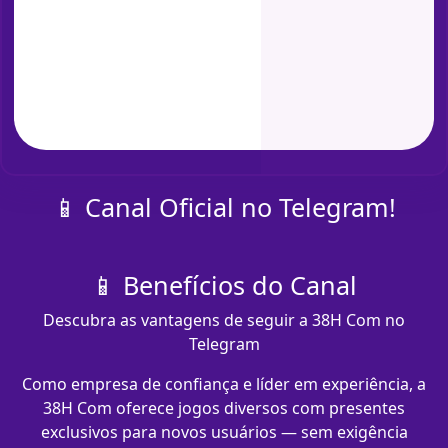
📱 Canal Oficial no Telegram!
📱 Benefícios do Canal
Descubra as vantagens de seguir a 38H Com no
Telegram
Como empresa de confiança e líder em experiência, a
38H Com oferece jogos diversos com presentes
exclusivos para novos usuários — sem exigência