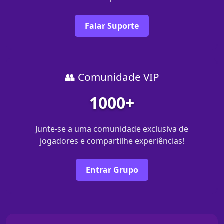
Falar Suporte
👥 Comunidade VIP
1000+
Junte-se a uma comunidade exclusiva de
jogadores e compartilhe experiências!
Entrar Grupo