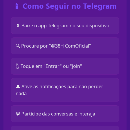
📱 Como Seguir no Telegram
📱 Baixe o app Telegram no seu dispositivo
🔍 Procure por "@38H ComOficial"
👆 Toque em "Entrar" ou "Join"
🔔 Ative as notificações para não perder
nada
💬 Participe das conversas e interaja