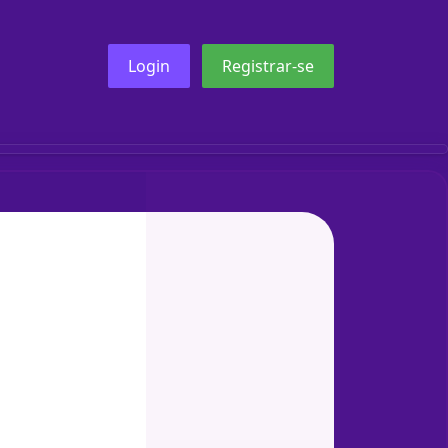
Login
Registrar-se