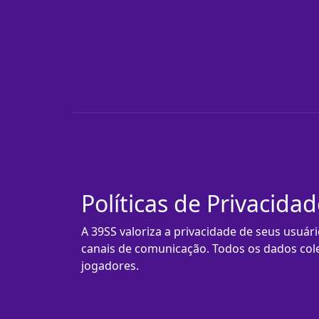
Políticas de Privacida
A 39SS valoriza a privacidade de seus usuá
canais de comunicação. Todos os dados cole
jogadores.