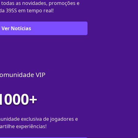
e todas as novidades, promoções e
da 39SS em tempo real!
Ver Notícias
Comunidade VIP
1000+
unidade exclusiva de jogadores e
rtilhe experiências!