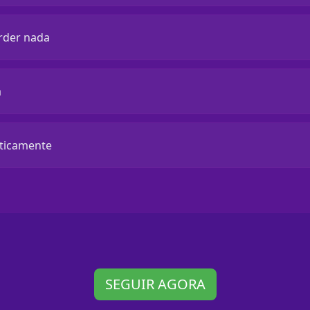
erder nada
a
aticamente
SEGUIR AGORA