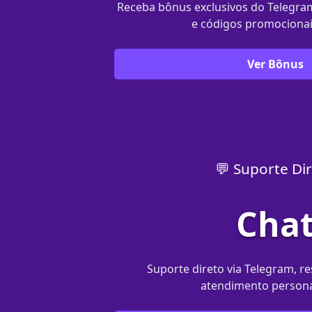
Receba bônus exclusivos do Telegra
e códigos promocionai
Ver Bônus
💬 Suporte Di
Cha
Suporte direto via Telegram, r
atendimento persona