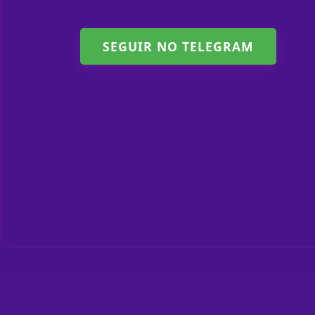
SEGUIR NO TELEGRAM