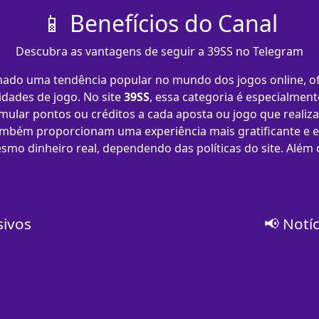
📱 Benefícios do Canal
Descubra as vantagens de seguir a 39SS no Telegram
do uma tendência popular no mundo dos jogos online, of
dades de jogo. No site
39SS
, essa categoria é especialmen
ular pontos ou créditos a cada aposta ou jogo que realiz
ambém proporcionam uma experiência mais gratificante e 
mo dinheiro real, dependendo das políticas do site. Além d
sivos
📢 Notí