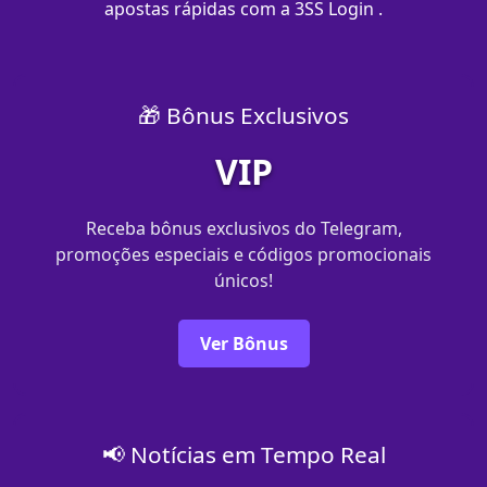
apostas rápidas com a 3SS Login .
🎁 Bônus Exclusivos
VIP
Receba bônus exclusivos do Telegram,
promoções especiais e códigos promocionais
únicos!
Ver Bônus
📢 Notícias em Tempo Real