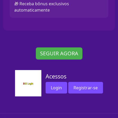
🎁 Receba bônus exclusivos
automaticamente
SEGUIR AGORA
Acessos
Login
Registrar-se