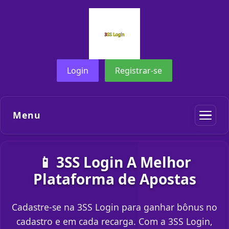
Login
Registrar-se
Menu
📱 3SS Login A Melhor
Plataforma de Apostas
Cadastre-se na 3SS Login para ganhar bônus no
cadastro e em cada recarga. Com a 3SS Login,