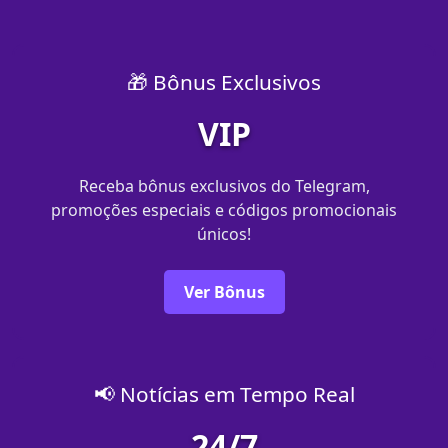
🎁 Bônus Exclusivos
VIP
Receba bônus exclusivos do Telegram,
promoções especiais e códigos promocionais
únicos!
Ver Bônus
📢 Notícias em Tempo Real
24/7