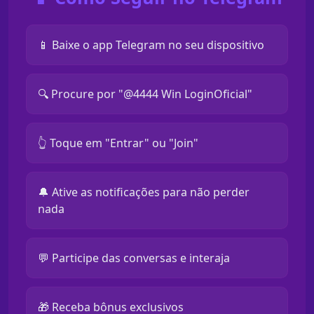
📱 Baixe o app Telegram no seu dispositivo
🔍 Procure por "@4444 Win LoginOficial"
👆 Toque em "Entrar" ou "Join"
🔔 Ative as notificações para não perder
nada
💬 Participe das conversas e interaja
🎁 Receba bônus exclusivos