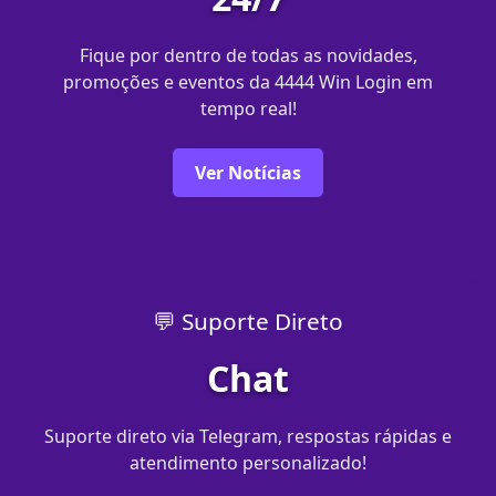
Fique por dentro de todas as novidades,
promoções e eventos da 4444 Win Login em
tempo real!
Ver Notícias
💬 Suporte Direto
Chat
Suporte direto via Telegram, respostas rápidas e
atendimento personalizado!