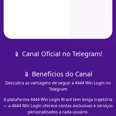
📱 Canal Oficial no Telegram!
📱 Benefícios do Canal
Descubra as vantagens de seguir a 4444 Win Login no
Telegram
A plataforma 4444 Win Login Brasil tem longa trajetória
— a 4444 Win Login oferece contas exclusivas e serviços
personalizados a cada usuário.