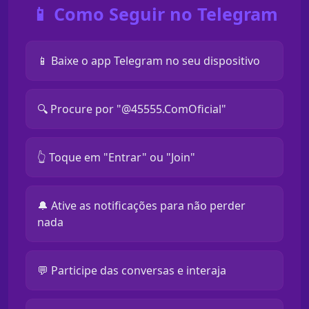
📱 Como Seguir no Telegram
📱 Baixe o app Telegram no seu dispositivo
🔍 Procure por "@45555.ComOficial"
👆 Toque em "Entrar" ou "Join"
🔔 Ative as notificações para não perder
nada
💬 Participe das conversas e interaja