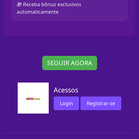
🎁 Receba bônus exclusivos
automaticamente
SEGUIR AGORA
Acessos
Login
Registrar-se