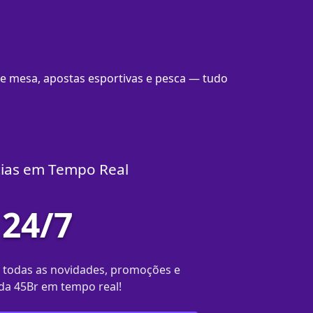
 de mesa, apostas esportivas e pesca — tudo
cias em Tempo Real
24/7
e todas as novidades, promoções e
da 45Br em tempo real!