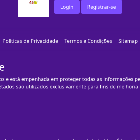
Login
Registrar-se
Políticas de Privacidade
Termos e Condições
Sitemap
de
rios e está empenhada em proteger todas as informações p
tados são utilizados exclusivamente para fins de melhoria