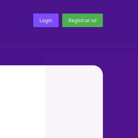
Login
Registrar-se