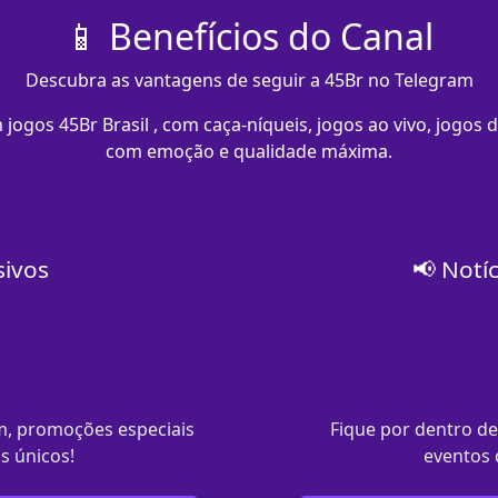
📱 Benefícios do Canal
Descubra as vantagens de seguir a 45Br no Telegram
jogos 45Br Brasil , com caça-níqueis, jogos ao vivo, jogos
com emoção e qualidade máxima.
sivos
📢 Notí
m, promoções especiais
Fique por dentro d
s únicos!
eventos 