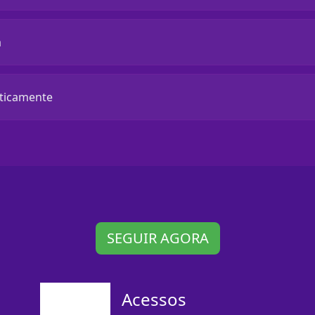
a
aticamente
SEGUIR AGORA
Acessos