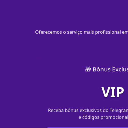
Oferecemos o serviço mais profissional em 
🎁 Bônus Exclu
VIP
Receba bônus exclusivos do Telegra
e códigos promocionai