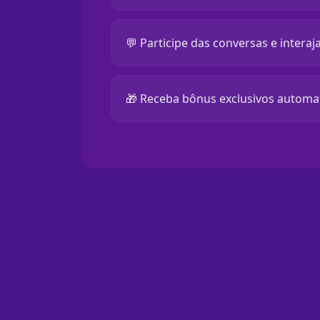
💬 Participe das conversas e interaj
🎁 Receba bônus exclusivos autom