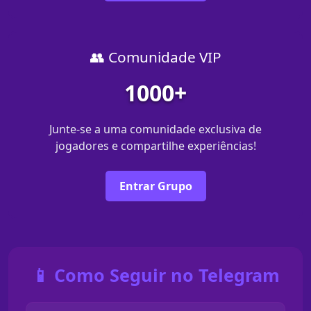
👥 Comunidade VIP
1000+
Junte-se a uma comunidade exclusiva de
jogadores e compartilhe experiências!
Entrar Grupo
📱 Como Seguir no Telegram