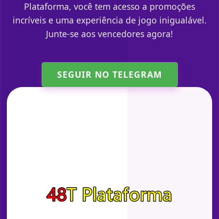
Plataforma, você tem acesso a promoções
incríveis e uma experiência de jogo inigualável.
Junte-se aos vencedores agora!
SEGUIR NO TELEGRAM