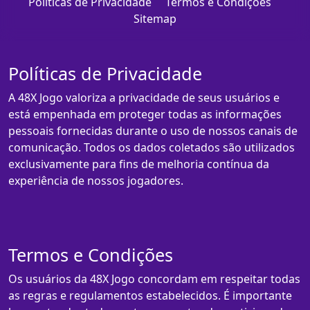
Políticas de Privacidade
Termos e Condições
Sitemap
Políticas de Privacidade
A 48X Jogo valoriza a privacidade de seus usuários e
está empenhada em proteger todas as informações
pessoais fornecidas durante o uso de nossos canais de
comunicação. Todos os dados coletados são utilizados
exclusivamente para fins de melhoria contínua da
experiência de nossos jogadores.
Termos e Condições
Os usuários da 48X Jogo concordam em respeitar todas
as regras e regulamentos estabelecidos. É importante