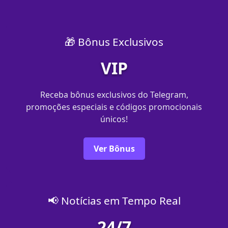
🎁 Bônus Exclusivos
VIP
Receba bônus exclusivos do Telegram,
promoções especiais e códigos promocionais
únicos!
Ver Bônus
📢 Notícias em Tempo Real
24/7