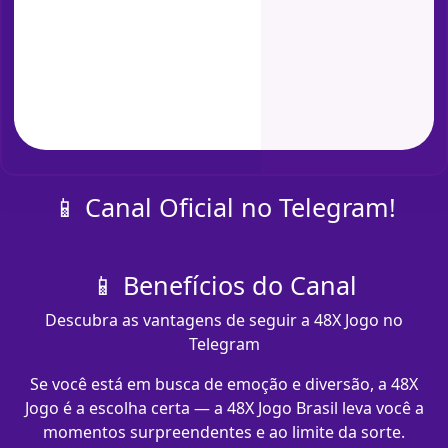
📱 Canal Oficial no Telegram!
📱 Benefícios do Canal
Descubra as vantagens de seguir a 48X Jogo no
Telegram
Se você está em busca de emoção e diversão, a 48X
Jogo é a escolha certa — a 48X Jogo Brasil leva você a
momentos surpreendentes e ao limite da sorte.