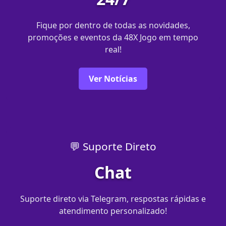
Fique por dentro de todas as novidades,
promoções e eventos da 48X Jogo em tempo
real!
Ver Notícias
💬 Suporte Direto
Chat
Suporte direto via Telegram, respostas rápidas e
atendimento personalizado!