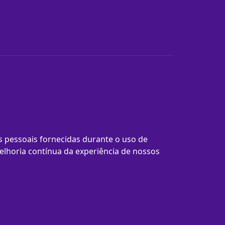
s pessoais fornecidas durante o uso de
elhoria contínua da experiência de nossos