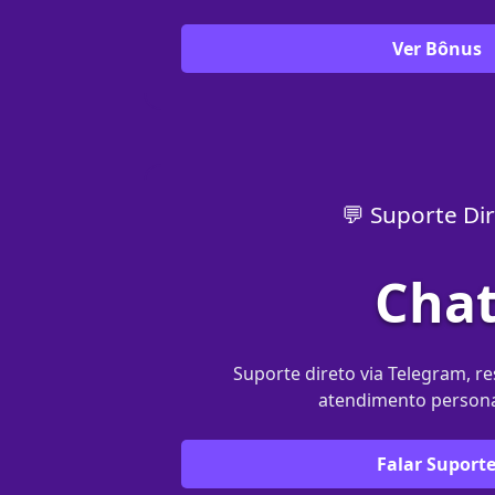
Ver Bônus
💬 Suporte Di
Cha
Suporte direto via Telegram, r
atendimento persona
Falar Suport