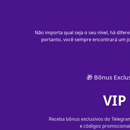
Não importa qual seja o seu nível, há dife
portanto, você sempre encontrará um j
🎁 Bônus Exclu
VIP
Receba bônus exclusivos do Telegra
e códigos promocionai