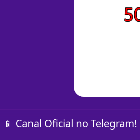
📱 Canal Oficial no Telegram!