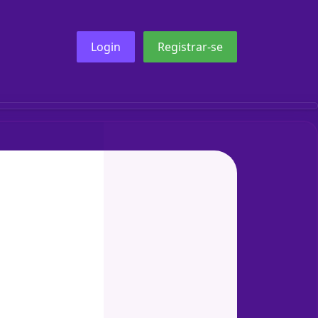
Login
Registrar-se