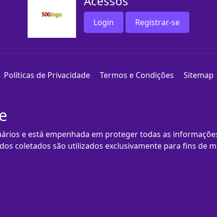
Acessos
Login
Registrar-se
Políticas de Privacidade
Termos e Condições
Sitemap
de
suários e está empenhada em proteger todas as informaçõe
os coletados são utilizados exclusivamente para fins de m