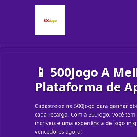
📱 500Jogo A Me
Plataforma de A
Cadastre-se na 500Jogo para ganhar bô
cada recarga. Com a 500Jogo, você tem
incríveis e uma experiência de jogo inig
vencedores agora!