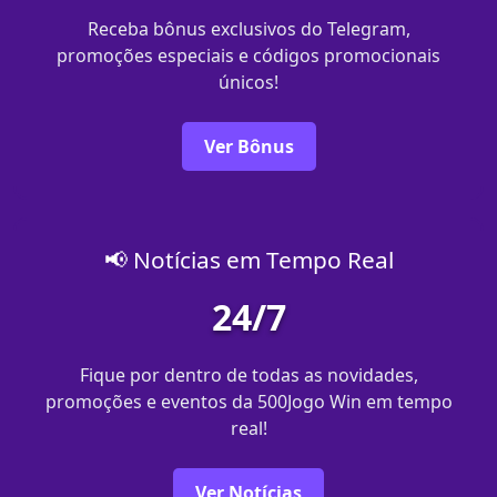
Receba bônus exclusivos do Telegram,
promoções especiais e códigos promocionais
únicos!
Ver Bônus
📢 Notícias em Tempo Real
24/7
Fique por dentro de todas as novidades,
promoções e eventos da 500Jogo Win em tempo
real!
Ver Notícias