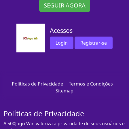
SEGUIR AGORA
Acessos
Login
Registrar-se
Políticas de Privacidade
Termos e Condições
Sitemap
Políticas de Privacidade
A 500Jogo Win valoriza a privacidade de seus usuários e