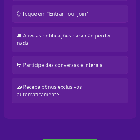
👆 Toque em "Entrar" ou "Join"
🔔 Ative as notificações para não perder
nada
💬 Participe das conversas e interaja
🎁 Receba bônus exclusivos
automaticamente