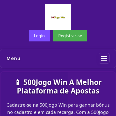
Login
Registrar-se
Menu
📱 500Jogo Win A Melhor
Plataforma de Apostas
Cadastre-se na 500Jogo Win para ganhar bônus
no cadastro e em cada recarga. Com a 500Jogo