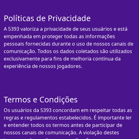
Políticas de Privacidade
A 5393 valoriza a privacidade de seus usuários e está
empenhada em proteger todas as informações
pessoais fornecidas durante o uso de nossos canais de
comunicação. Todos os dados coletados são utilizados
exclusivamente para fins de melhoria contínua da
experiência de nossos jogadores.
Termos e Condições
Os usuários da 5393 concordam em respeitar todas as
regras e regulamentos estabelecidos. É importante ler
e entender todos os termos antes de participar de
nossos canais de comunicação. A violação destes