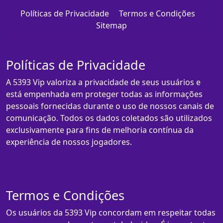
Políticas de Privacidade
Termos e Condições
Sitemap
Políticas de Privacidade
A 5393 Vip valoriza a privacidade de seus usuários e
está empenhada em proteger todas as informações
pessoais fornecidas durante o uso de nossos canais de
comunicação. Todos os dados coletados são utilizados
exclusivamente para fins de melhoria contínua da
experiência de nossos jogadores.
Termos e Condições
Os usuários da 5393 Vip concordam em respeitar todas