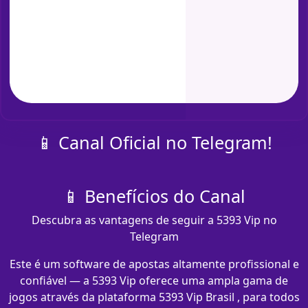
📱 Canal Oficial no Telegram!
📱 Benefícios do Canal
Descubra as vantagens de seguir a 5393 Vip no
Telegram
Este é um software de apostas altamente profissional e
confiável — a 5393 Vip oferece uma ampla gama de
jogos através da plataforma 5393 Vip Brasil , para todos