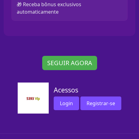
🎁 Receba bônus exclusivos
automaticamente
SEGUIR AGORA
Acessos
Login
Registrar-se