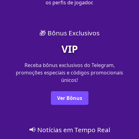
os perfis de jogador.
🎁 Bônus Exclusivos
VIP
Receba bônus exclusivos do Telegram,
promoções especiais e códigos promocionais
únicos!
Ver Bônus
📢 Notícias em Tempo Real