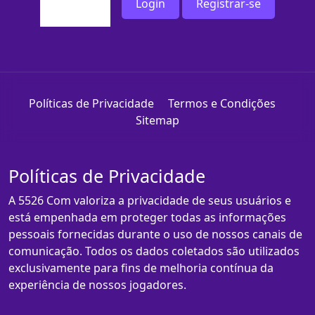
Login
Registrar-se
Políticas de Privacidade
Termos e Condições
Sitemap
Políticas de Privacidade
A 5526 Com valoriza a privacidade de seus usuários e
está empenhada em proteger todas as informações
pessoais fornecidas durante o uso de nossos canais de
comunicação. Todos os dados coletados são utilizados
exclusivamente para fins de melhoria contínua da
experiência de nossos jogadores.