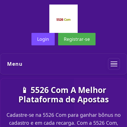
Login
Registrar-se
Menu
📱 5526 Com A Melhor
Plataforma de Apostas
Cadastre-se na 5526 Com para ganhar bônus no
cadastro e em cada recarga. Com a 5526 Com,