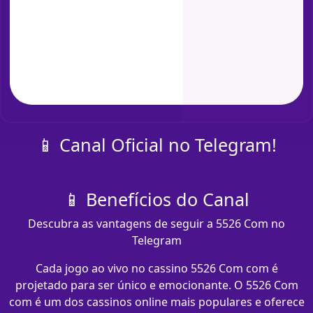
📱 Canal Oficial no Telegram!
📱 Benefícios do Canal
Descubra as vantagens de seguir a 5526 Com no
Telegram
Cada jogo ao vivo no cassino 5526 Com com​ é
projetado para ser único e emocionante. O 5526 Com
com​ é um dos cassinos online mais populares e oferece