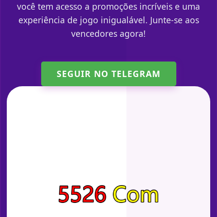
você tem acesso a promoções incríveis e uma
experiência de jogo inigualável. Junte-se aos
vencedores agora!
SEGUIR NO TELEGRAM