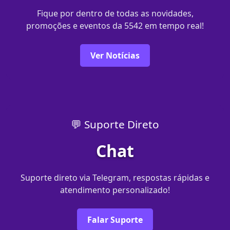
Fique por dentro de todas as novidades,
promoções e eventos da 5542 em tempo real!
Ver Notícias
💬 Suporte Direto
Chat
Suporte direto via Telegram, respostas rápidas e
atendimento personalizado!
Falar Suporte