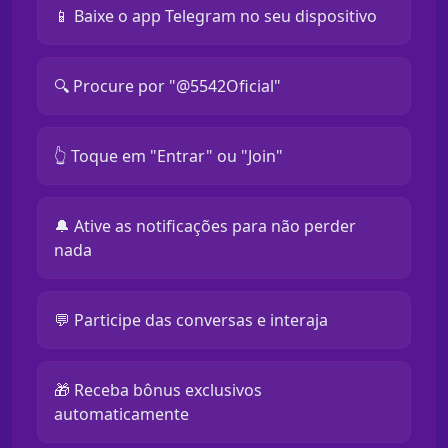
📱 Baixe o app Telegram no seu dispositivo
🔍 Procure por "@5542Oficial"
👆 Toque em "Entrar" ou "Join"
🔔 Ative as notificações para não perder
nada
💬 Participe das conversas e interaja
🎁 Receba bônus exclusivos
automaticamente