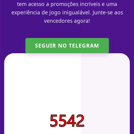
tem acesso a promoções incríveis e uma
experiência de jogo inigualável. Junte-se aos
vencedores agora!
SEGUIR NO TELEGRAM