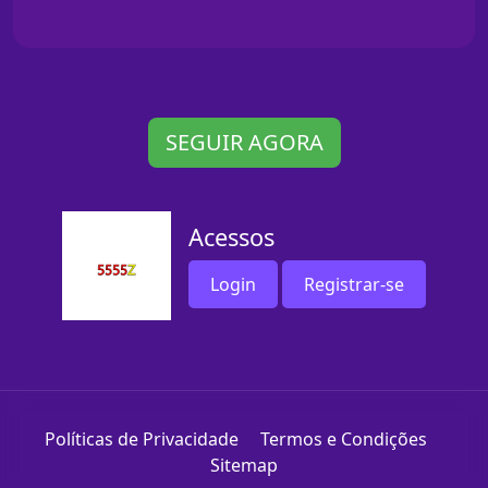
SEGUIR AGORA
Acessos
Login
Registrar-se
Políticas de Privacidade
Termos e Condições
Sitemap