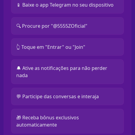
📱 Baixe o app Telegram no seu dispositivo
🔍 Procure por "@5555ZOficial"
👆 Toque em "Entrar" ou "Join"
🔔 Ative as notificações para não perder
nada
💬 Participe das conversas e interaja
🎁 Receba bônus exclusivos
automaticamente