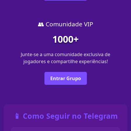
👥 Comunidade VIP
1000+
Junte-se a uma comunidade exclusiva de
jogadores e compartilhe experiências!
Entrar Grupo
📱 Como Seguir no Telegram