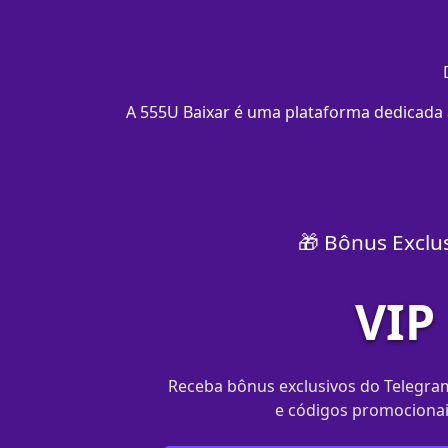
A 555U Baixar é uma plataforma dedicada a
🎁 Bônus Exclu
VIP
Receba bônus exclusivos do Telegra
e códigos promocionai