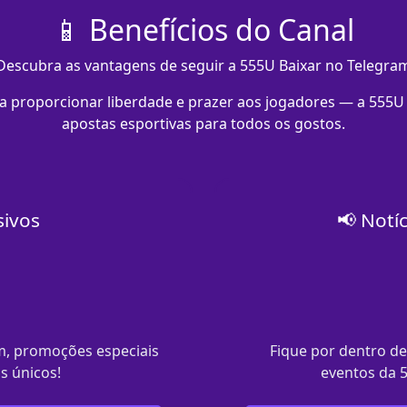
📱 Benefícios do Canal
Descubra as vantagens de seguir a 555U Baixar no Telegra
 proporcionar liberdade e prazer aos jogadores — a 555U Bai
apostas esportivas para todos os gostos.
sivos
📢 Notí
m, promoções especiais
Fique por dentro d
s únicos!
eventos da 