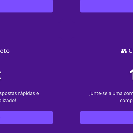
reto
👥 
t
espostas rápidas e
Junte-se a uma com
lizado!
compa
e