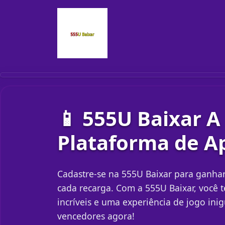
📱 555U Baixar A
Plataforma de A
Cadastre-se na 555U Baixar para ganha
cada recarga. Com a 555U Baixar, você
incríveis e uma experiência de jogo inig
vencedores agora!