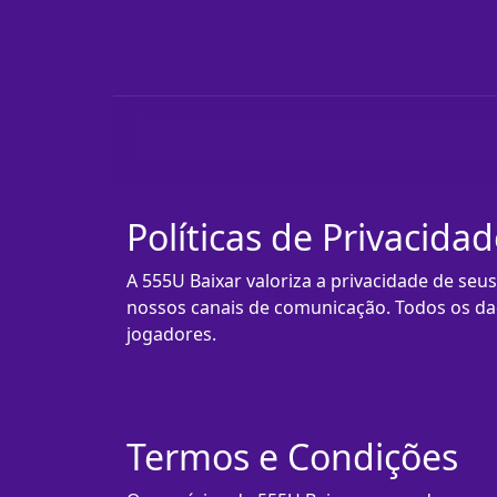
Políticas de Privacida
A 555U Baixar valoriza a privacidade de se
nossos canais de comunicação. Todos os dad
jogadores.
Termos e Condições