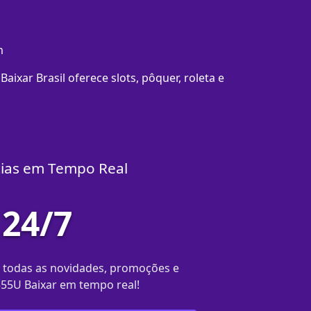
m
xar Brasil oferece slots, pôquer, roleta e
cias em Tempo Real
24/7
e todas as novidades, promoções e
555U Baixar em tempo real!