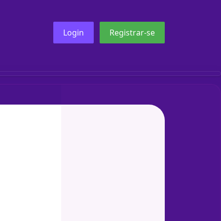
Login
Registrar-se