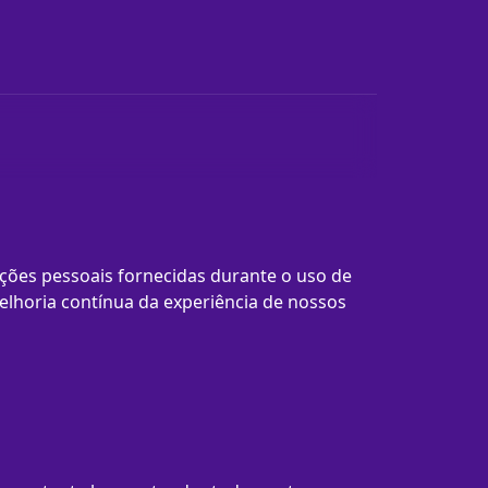
ções pessoais fornecidas durante o uso de
elhoria contínua da experiência de nossos