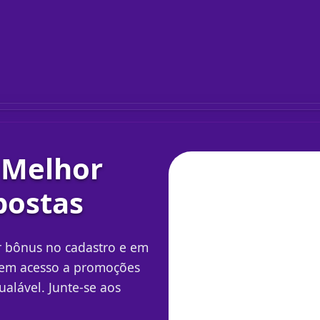
 Melhor
postas
r bônus no cadastro e em
 tem acesso a promoções
ualável. Junte-se aos