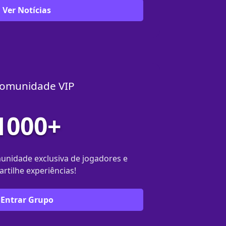
Ver Notícias
Comunidade VIP
1000+
unidade exclusiva de jogadores e
rtilhe experiências!
Entrar Grupo