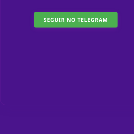
SEGUIR NO TELEGRAM