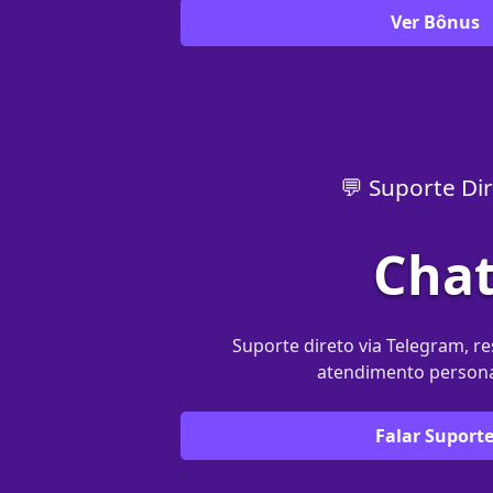
Ver Bônus
💬 Suporte Di
Cha
Suporte direto via Telegram, r
atendimento persona
Falar Suport