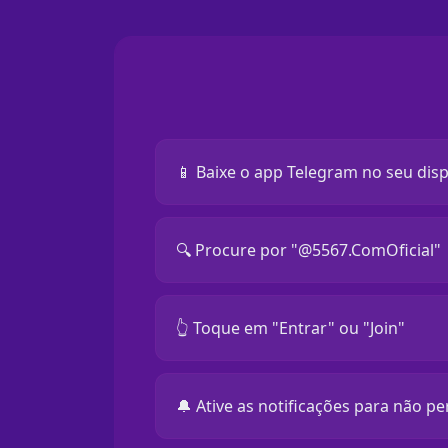
📱 Baixe o app Telegram no seu disp
🔍 Procure por "@5567.ComOficial"
👆 Toque em "Entrar" ou "Join"
🔔 Ative as notificações para não p