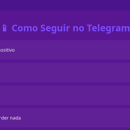
📱 Como Seguir no Telegram
ositivo
erder nada