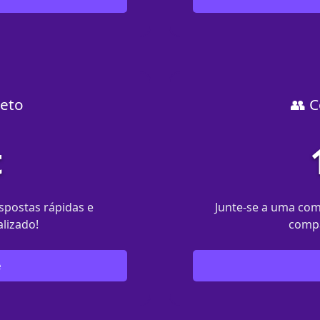
reto
👥 
t
espostas rápidas e
Junte-se a uma com
lizado!
compa
e