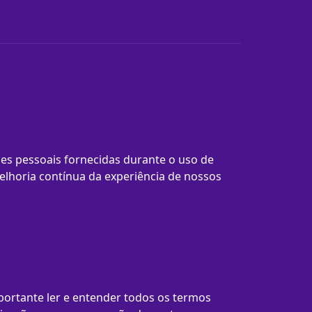
es pessoais fornecidas durante o uso de
elhoria contínua da experiência de nossos
ortante ler e entender todos os termos