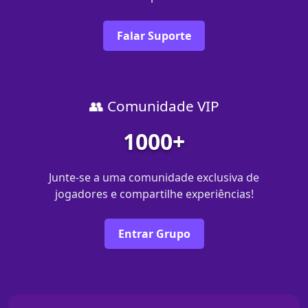
Falar Suporte
👥 Comunidade VIP
1000+
Junte-se a uma comunidade exclusiva de
jogadores e compartilhe experiências!
Entrar Grupo