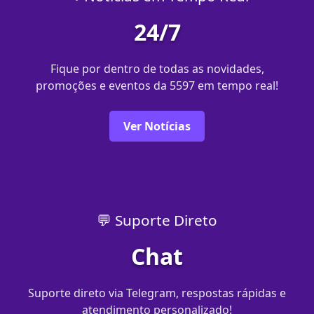
24/7
Fique por dentro de todas as novidades,
promoções e eventos da 5597 em tempo real!
Ver Notícias
💬 Suporte Direto
Chat
Suporte direto via Telegram, respostas rápidas e
atendimento personalizado!