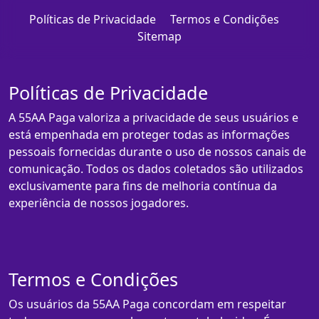
Políticas de Privacidade
Termos e Condições
Sitemap
Políticas de Privacidade
A 55AA Paga valoriza a privacidade de seus usuários e
está empenhada em proteger todas as informações
pessoais fornecidas durante o uso de nossos canais de
comunicação. Todos os dados coletados são utilizados
exclusivamente para fins de melhoria contínua da
experiência de nossos jogadores.
Termos e Condições
Os usuários da 55AA Paga concordam em respeitar