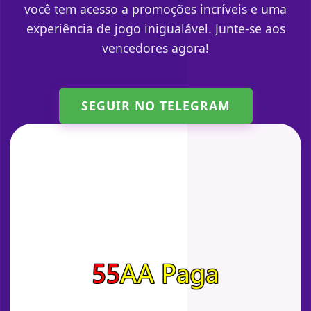
você tem acesso a promoções incríveis e uma
experiência de jogo inigualável. Junte-se aos
vencedores agora!
SEGUIR NO TELEGRAM