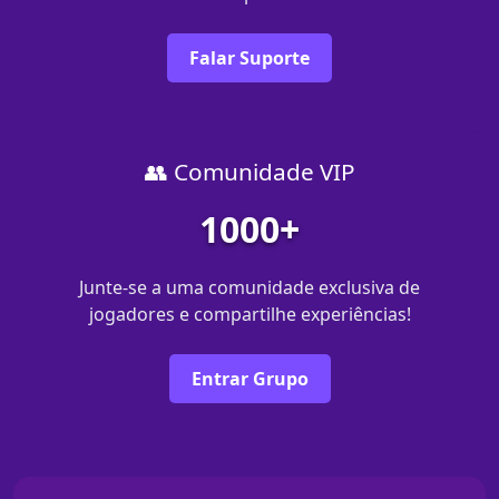
Falar Suporte
👥 Comunidade VIP
1000+
Junte-se a uma comunidade exclusiva de
jogadores e compartilhe experiências!
Entrar Grupo