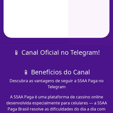
📱 Canal Oficial no Telegram!
📱 Benefícios do Canal
Descubra as vantagens de seguir a 55AA Paga no
Telegram
A 55AA Paga é uma plataforma de cassino online
desenvolvida especialmente para celulares — a 55AA
Paga Brasil resolve as dificuldades do dia a dia com