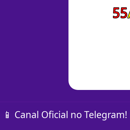
📱 Canal Oficial no Telegram!