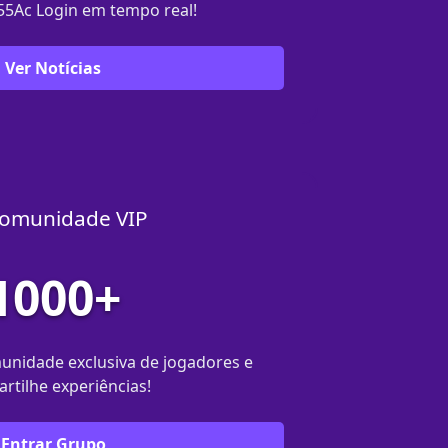
55Ac Login em tempo real!
Ver Notícias
Comunidade VIP
1000+
unidade exclusiva de jogadores e
rtilhe experiências!
Entrar Grupo