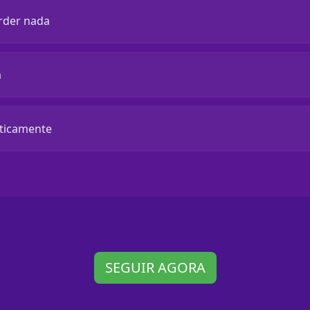
erder nada
a
aticamente
SEGUIR AGORA