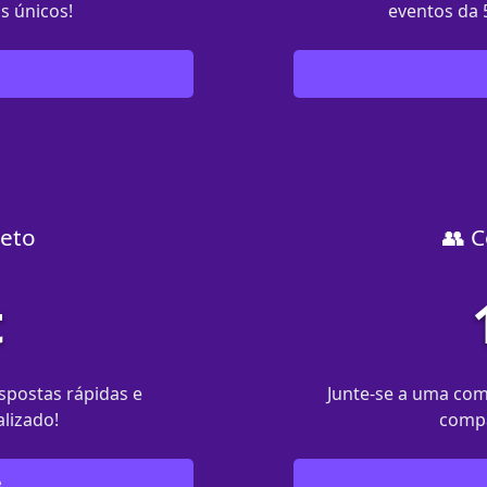
s únicos!
eventos da 
reto
👥 
t
espostas rápidas e
Junte-se a uma com
lizado!
compa
e