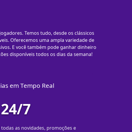
m
jogadores. Temos tudo, desde os clássicos
níveis. Oferecemos uma ampla variedade de
ssivos. E você também pode ganhar dinheiro
es disponíveis todos os dias da semana!
cias em Tempo Real
24/7
e todas as novidades, promoções e