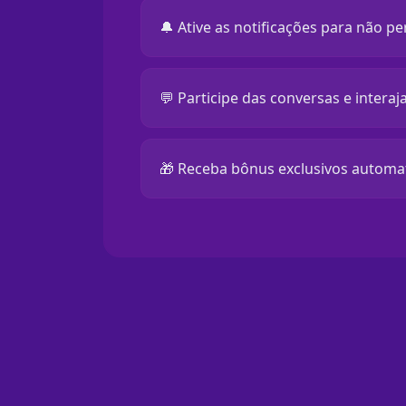
🔔 Ative as notificações para não p
💬 Participe das conversas e interaj
🎁 Receba bônus exclusivos autom