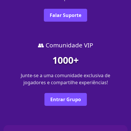
Falar Suporte
👥 Comunidade VIP
1000+
Junte-se a uma comunidade exclusiva de
jogadores e compartilhe experiências!
Entrar Grupo