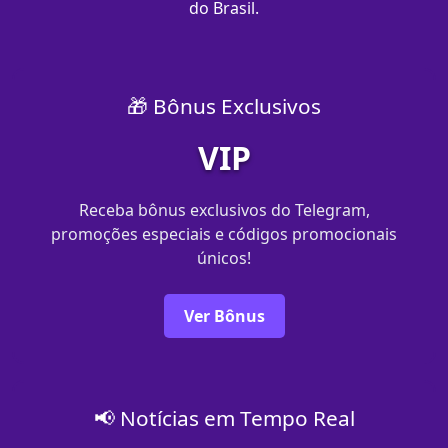
do Brasil.
🎁 Bônus Exclusivos
VIP
Receba bônus exclusivos do Telegram,
promoções especiais e códigos promocionais
únicos!
Ver Bônus
📢 Notícias em Tempo Real