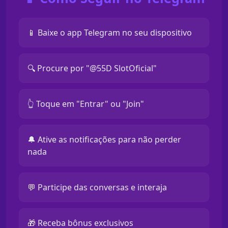
📱 Baixe o app Telegram no seu dispositivo
🔍 Procure por "@55D SlotOficial"
👆 Toque em "Entrar" ou "Join"
🔔 Ative as notificações para não perder
nada
💬 Participe das conversas e interaja
🎁 Receba bônus exclusivos