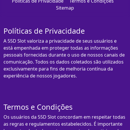
Políticas de Privacidade
Termos e Condições
Sitemap
Políticas de Privacidade
A 55D Slot valoriza a privacidade de seus usuários e
está empenhada em proteger todas as informações
pessoais fornecidas durante o uso de nossos canais de
comunicação. Todos os dados coletados são utilizados
exclusivamente para fins de melhoria contínua da
experiência de nossos jogadores.
Termos e Condições
Os usuários da 55D Slot concordam em respeitar todas
as regras e regulamentos estabelecidos. É importante